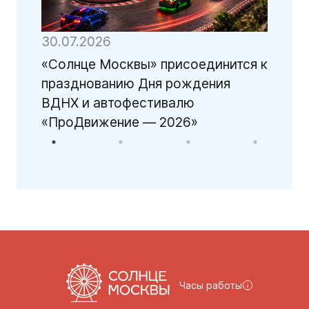
30.07.2026
28.
»
«Солнце Москвы» присоединится к
26 
празднованию Дня рождения
Мос
ВДНХ и автофестивалю
26 
«ПроДвижение — 2026»
Часы работы