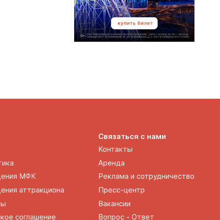
Связаться с нами
Контакты
тика
Аренда
щения МФК
Реклама и сотрудничество
ения аттракциона
Пресс-центр
ты
Вакансии
кое соглашение
Вопрос - Ответ