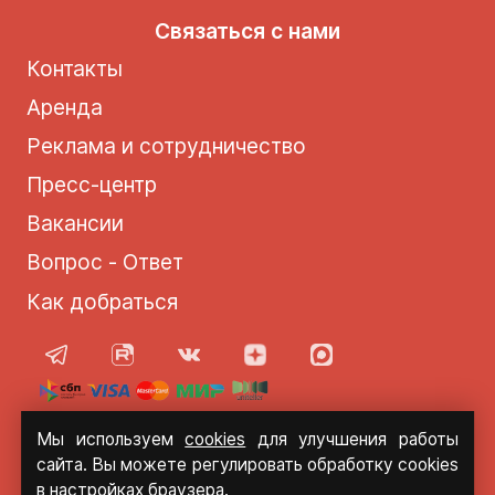
Связаться с нами
Контакты
Аренда
Реклама и сотрудничество
Пресс-центр
Вакансии
Вопрос - Ответ
Как добраться
Мы используем
cookies
для улучшения работы
© 2021 - 2026 Солнце Москвы
сайта. Вы можете регулировать обработку cookies
в настройках браузера.
Политика конфиденциальности