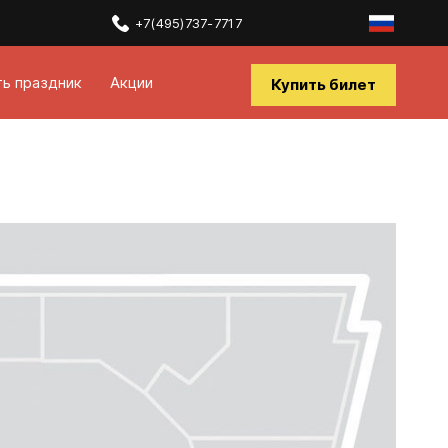
+7(495)737-7717
ть праздник
Акции
Купить билет