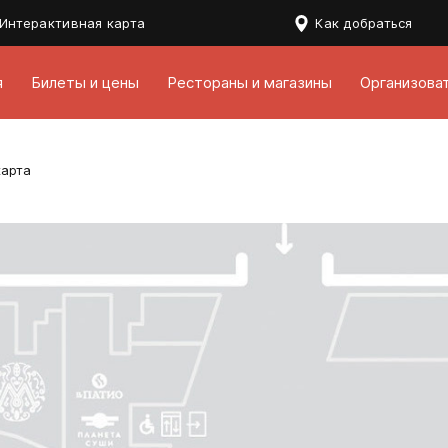
Интерактивная карта
Как добраться
я
Билеты и цены
Рестораны и магазины
Организова
карта