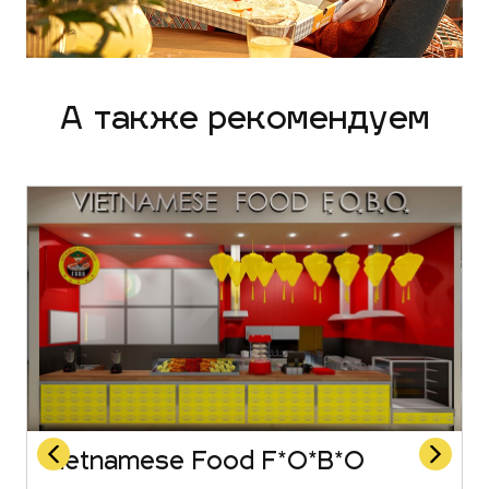
А также рекомендуем
Vietnamese Food F*O*B*O