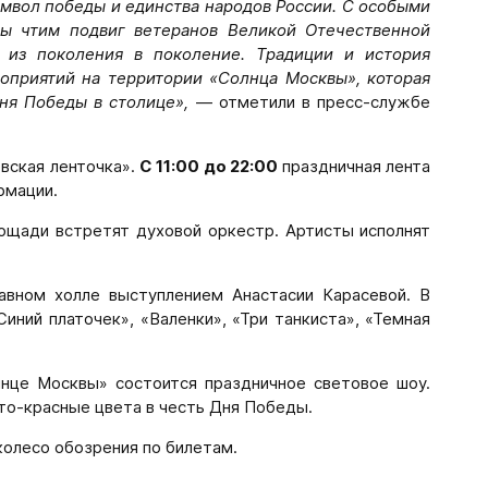
имвол победы и единства народов России. С особыми
мы чтим подвиг ветеранов Великой Отечественной
 из поколения в поколение. Традиции и история
оприятий на территории «Солнца Москвы», которая
ня Победы в столице»,
— отметили в пресс-службе
евская ленточка».
С 11:00 до 22:00
праздничная лента
рмации.
ощади встретят духовой оркестр. Артисты исполнят
авном холле выступлением Анастасии Карасевой. В
иний платочек», «Валенки», «Три танкиста», «Темная
нце Москвы» состоится праздничное световое шоу.
то-красные цвета в честь Дня Победы.
 колесо обозрения по
билетам
.