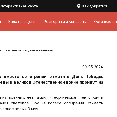
Интерактивная карта
Как добраться
я
Билеты и цены
Рестораны и магазины
Организова
День Победы на «Солнце Москвы»: световое шоу на колесе обозрения и музыка военных лет
03.05.2024
 вместе со страной отметить День Победы.
еды в Великой Отечественной войне пройдут на
ка военных лет, акция «Георгиевская ленточка» и
анет световое шоу на колесе обозрения. Увидеть
чернее время 9 мая.