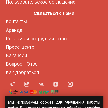
Пользовательское соглашение
Связаться с нами
Контакты
Аренда
Реклама и сотрудничество
Пресс-центр
Вакансии
Вопрос - Ответ
Как добраться
Мы используем
cookies
для улучшения работы
© 2021 - 2026 Солнце Москвы
сайта. Вы можете регулировать обработку cookies