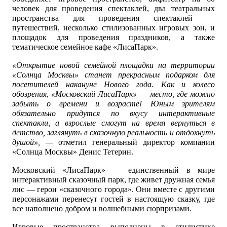
человек для проведения спектаклей, два театральных
пространства для проведения спектаклей —
путешествий, несколько стилизованных игровых зон, и
площадок для проведения праздников, а также
тематическое семейное кафе «ЛисаПарк».
«Открытие новой семейной площадки на территории
«Солнца Москвы» станет прекрасным подарком для
посетителей накануне Нового года. Как и колесо
обозрения, «Московский ЛисаПарк»
—
место,
где можно
забыть о времени и возрасте! Юным зрителям
обязательно придутся по вкусу интерактивные
спектакли, а взрослые смогут на время вернуться в
детство, заглянуть в сказочную реальность и отдохнуть
душой», —
отметил генеральный директор компании
«Солнца Москвы» Денис Тетерин.
Московский «ЛисаПарк» — единственный в мире
интерактивный сказочный парк, где живет дружная семья
лис — герои «сказочного города». Они вместе с другими
персонажами перенесут гостей в настоящую сказку, где
все наполнено добром и волшебными сюрпризами.
Игровые пространства выполнены в стилистике