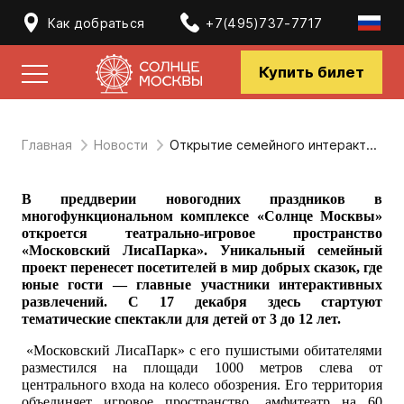
Как добраться
+7(495)737-7717
Купить билет
Главная
Новости
Открытие семейного интерактивного проекта «Московский ЛисаПарк»
В преддверии новогодних праздников в
многофункциональном комплексе «Солнце Москвы»
откроется театрально-игровое пространство
«Московский ЛисаПарка». Уникальный семейный
проект перенесет посетителей в мир добрых сказок, где
юные гости — главные участники интерактивных
развлечений. С 17 декабря здесь стартуют
тематические спектакли для детей от 3 до 12 лет.
«Московский ЛисаПарк» с его пушистыми обитателями
разместился на площади 1000 метров слева от
центрального входа на колесо обозрения. Его территория
объединяет игровое пространство, амфитеатр на 60