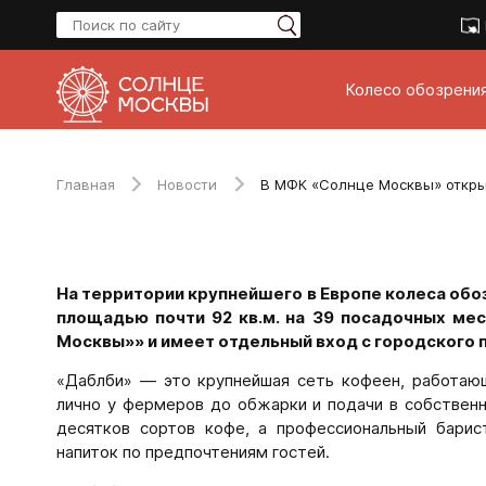
Колесо обозрени
Главная
Новости
В МФК «Солнце Москвы» откры
На территории крупнейшего в Европе колеса обо
площадью почти 92 кв.м. на 39 посадочных ме
Москвы»» и имеет отдельный вход с городского 
«Даблби» — это крупнейшая сеть кофеен, работающа
лично у фермеров до обжарки и подачи в собственн
десятков сортов кофе, а профессиональный барис
напиток по предпочтениям гостей.