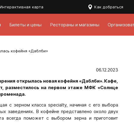
Интерактивная карта
Как добраться
я
Билеты и цены
Рестораны и магазины
Организова
лась кофейня «Даблби»
06.12.2023
зрения открылась новая кофейня «Даблби». Кафе,
ст, разместилось на первом этаже МФК «Солнце
променада.
я с зерном класса specialty, начиная с его выбора
ых заведениях. В кофейне представлено около двух
та всегда поможет с выбором зерна и приготовит